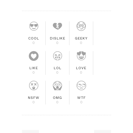
COOL
DISLIKE
GEEKY
0
0
0
LIKE
LOL
LOVE
0
0
0
NSFW
OMG
WTF
0
0
0