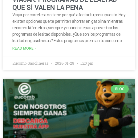
QUE SÍ VALEN LA PENA
Viajar por carretera no tiene por qué afectar tu presupuesto. Hoy
existen opciones que te permiten ahorrar en gasolina mientras
recorres kilómetros, siempre y cuando sepas aprovechar los
programas de lealtad disponibles. ¿Qué son los programas de
lealtad en gasolineras? Estos programas premian tu consumo
READ MORE »
Eucomb Gasolineras
2026-01-28
1:20 pm
BLOG