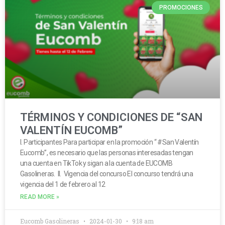
PROMOCIONES
TÉRMINOS Y CONDICIONES DE “SAN
VALENTÍN EUCOMB”
I. Participantes Para participar en la promoción “ #San Valentín
Eucomb”, es necesario que las personas interesadas tengan
una cuenta en TikTok y sigan a la cuenta de EUCOMB
Gasolineras. II. Vigencia del concurso El concurso tendrá una
vigencia del 1 de febrero al 12
READ MORE »
Eucomb Gasolineras
2024-01-30
9:18 am