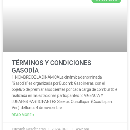
TÉRMINOS Y CONDICIONES
GASODÍA
1. NOMBRE DE LA DINÁMICALa dinámica denominada
“Gasodía” es organizada por Eucomb Gasolineras, con el
objetivo de premiar a los clientes por cada carga de combustible
realizada en las estaciones participantes. 2. VIGENCIA Y
LUGARES PARTICIPANTES Servicio Cuautlapan (Cuautlapan,
Ver.): del lunes 4 de noviembre
READ MORE »
Eucomb Gasolineras
2024-10-31
4:42 pm