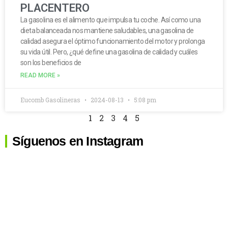
PLACENTERO
La gasolina es el alimento que impulsa tu coche. Así como una
dieta balanceada nos mantiene saludables, una gasolina de
calidad asegura el óptimo funcionamiento del motor y prolonga
su vida útil. Pero, ¿qué define una gasolina de calidad y cuáles
son los beneficios de
READ MORE »
Eucomb Gasolineras
2024-08-13
5:08 pm
1
2
3
4
5
Síguenos en Instagram