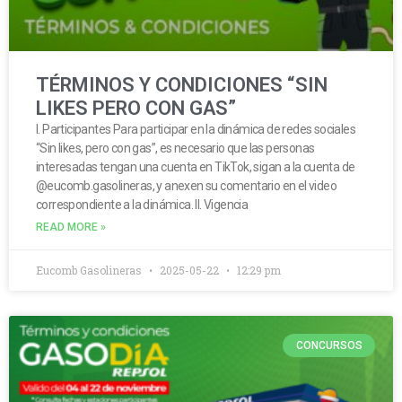
TÉRMINOS Y CONDICIONES “SIN
LIKES PERO CON GAS”
I. Participantes Para participar en la dinámica de redes sociales
“Sin likes, pero con gas”, es necesario que las personas
interesadas tengan una cuenta en TikTok, sigan a la cuenta de
@eucomb.gasolineras, y anexen su comentario en el video
correspondiente a la dinámica. II. Vigencia
READ MORE »
Eucomb Gasolineras
2025-05-22
12:29 pm
CONCURSOS