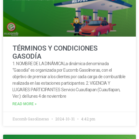
TÉRMINOS Y CONDICIONES
GASODÍA
1. NOMBRE DE LA DINÁMICALa dinámica denominada
“Gasodía” es organizada por Eucomb Gasolineras, con el
objetivo de premiar a los clientes por cada carga de combustible
realizada en las estaciones participantes. 2. VIGENCIA Y
LUGARES PARTICIPANTES Servicio Cuautlapan (Cuautlapan,
Ver.): del lunes 4 de noviembre
READ MORE »
Eucomb Gasolineras
2024-10-31
4:42 pm